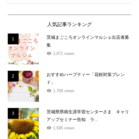
人気記事ランキング
茨城まごころオンラインマルシェ出店者募
1
集
1,871 views
おすすめハーブティー「花粉対策ブレン
2
ド」
1,768 views
茨城県県南生涯学習センターさま キャリ
3
アップセミナー告知 ラ...
1,595 views