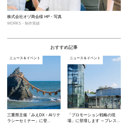
株式会社オヅ商会様 HP・写真
筑
約..
WORKS・制作実績
WO
おすすめ記事
ニュース＆イベント
ニュース＆イベント
三重県主催「みえDX・AIリテ
「プロモーション戦略の現
ラシーセミナー」に登...
場」に登壇します ～プレス...