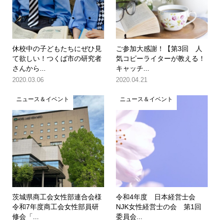
休校中の子どもたちにぜひ見
ご参加大感謝！【第3回 人
て欲しい！つくば市の研究者
気コピーライターが教える！
さんから...
キャッチ...
2020.03.06
2020.04.21
ニュース＆イベント
ニュース＆イベント
茨城県商工会女性部連合会様
令和4年度 日本経営士会
令和7年度商工会女性部員研
NJK女性経営士の会 第1回
修会「...
委員会...