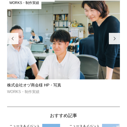
WORKS・制作実績
W


株式会社オヅ商会様 HP・写真
筑
約..
WORKS・制作実績
WO
おすすめ記事
ニュース＆イベント
ニュース＆イベント