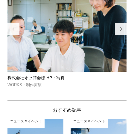


株式会社オヅ商会様 HP・写真
筑
約..
WORKS・制作実績
WO
おすすめ記事
ニュース＆イベント
ニュース＆イベント