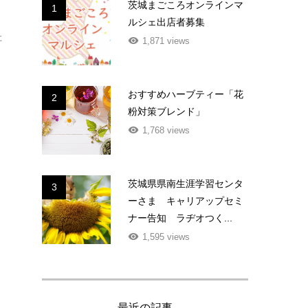
茨城まごころオンラインマ
1
ルシェ出店者募集
た
1,871 views
おすすめハーブティー「花
2
粉対策ブレンド」
1,768 views
茨城県県南生涯学習センタ
3
ーさま キャリアップセミ
ナー告知 ラヂオつく...
1,595 views
最近の記事