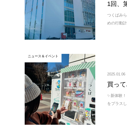
1回、
つくばみら
めの行動計画 
ニュース＆イベント
2025.01.06
買って
✨新体験！
をプラスし