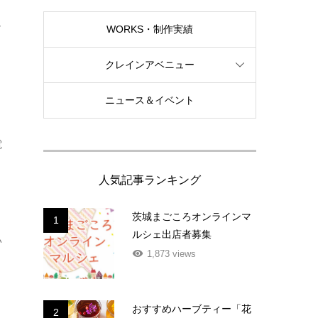
し
WORKS・制作実績
クレインアベニュー
ニュース＆イベント
電
人気記事ランキング
茨城まごころオンラインマ
1
ルシェ出店者募集
い
1,873 views
おすすめハーブティー「花
2