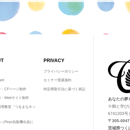
UT
PRIVACY
プライバシーポリシー
ant
セミナー受講規約
ー・CFページ制作
特定商取引法に基づく表記
・Webサイト制作
あなたの夢
※鶴と学び
料理教室「つるまなキッ
6741203号
〒305‐0047
っPeyo自販機出品に
茨城県つく