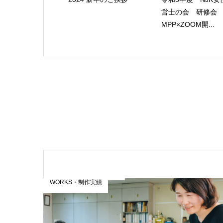
営士の会 研修
MPP×ZOOM開...
WORKS・制作実績