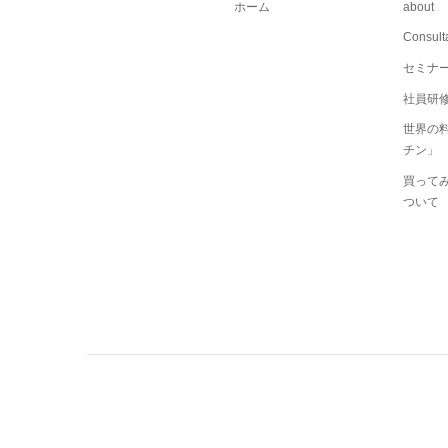
ホーム
about
Consult
セミナ
社員研修
世界の
チン」
買ってみ
ついて