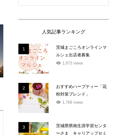
人気記事ランキング
茨城まごころオンラインマ
1
ルシェ出店者募集
1,873 views
おすすめハーブティー「花
2
粉対策ブレンド」
1,769 views
茨城県県南生涯学習センタ
3
ーさま キャリアップセミ