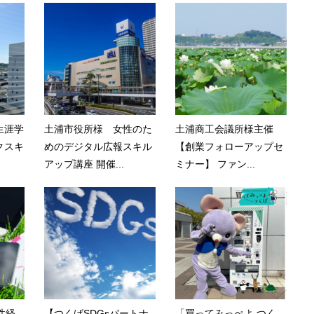
生涯学
土浦市役所様 女性のた
土浦商工会議所様主催
クスキ
めのデジタル広報スキル
【創業フォローアップセ
アップ講座 開催...
ミナー】 ファン...
性経
【つくばSDGsパートナ
「買ってみっぺよ つく