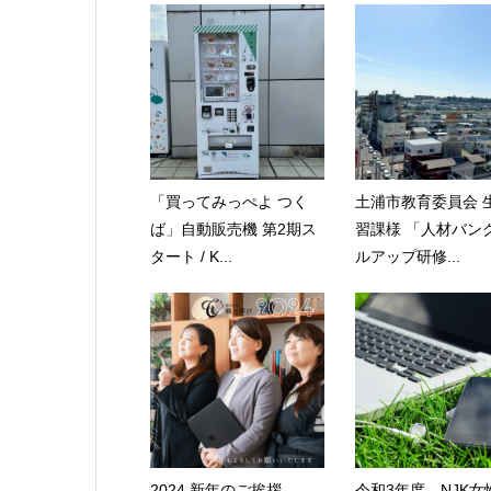
「買ってみっぺよ つく
土浦市教育委員会 
ば」自動販売機 第2期ス
習課様 「人材バン
タート / K...
ルアップ研修...
2024 新年のご挨拶
令和3年度 NJK女