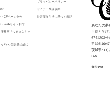
プライバシーポリシー
ant
セミナー受講規約
ー・CFページ制作
特定商取引法に基づく表記
・Webサイト制作
あなたの夢
※鶴と学び
料理教室「つるまなキッ
6741203号
〒305‐0047
っPeyo自販機出品に
茨城県つく
B-5