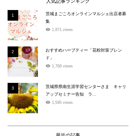
人気記事ランキング
茨城まごころオンラインマルシェ出店者募
1
集
1,871 views
おすすめハーブティー「花粉対策ブレン
2
ド」
1,768 views
茨城県県南生涯学習センターさま キャリ
3
アップセミナー告知 ラ...
1,595 views
最近の記事