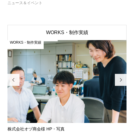
ニュース＆イベント
WORKS・制作実績
WORKS・制作実績
W


株式会社オヅ商会様 HP・写真
筑