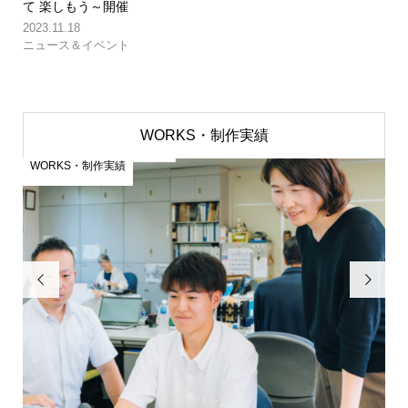
て 楽しもう～開催
2023.11.18
ニュース＆イベント
WORKS・制作実績
WORKS・制作実績
W

