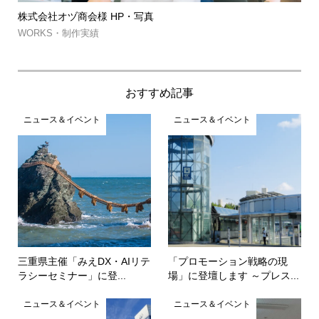
株式会社オヅ商会様 HP・写真
筑
約..
WORKS・制作実績
WO
おすすめ記事
ニュース＆イベント
ニュース＆イベント
三重県主催「みえDX・AIリテ
「プロモーション戦略の現
ラシーセミナー」に登...
場」に登壇します ～プレス...
ニュース＆イベント
ニュース＆イベント