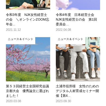
令和3年度 NJK女性経営士
令和4年度 日本経営士会
の会 ＼オンラインZOOM忘
NJK女性経営士の会 第1回
年会...
委員会...
2021.11.12
2022.04.08
ニュース＆イベント
ニュース＆イベント
第５３回経営士全国研究会議
土浦市役所様 女性のための
京都大会 優秀論文に選ばれ
デジタル人材育成セミナー開
ました！
催【第4...
2020.03.08
2023.09.30