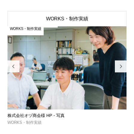
WORKS・制作実績
WORKS・制作実績
W


株式会社オヅ商会様 HP・写真
筑
約..
WORKS・制作実績
WO