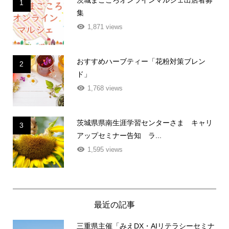
1
集
1,871 views
おすすめハーブティー「花粉対策ブレン
2
ド」
1,768 views
茨城県県南生涯学習センターさま キャリ
3
アップセミナー告知 ラ...
1,595 views
最近の記事
三重県主催「みえDX・AIリテラシーセミナ