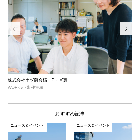


株式会社オヅ商会様 HP・写真
筑
約..
WORKS・制作実績
WO
おすすめ記事
ニュース＆イベント
ニュース＆イベント