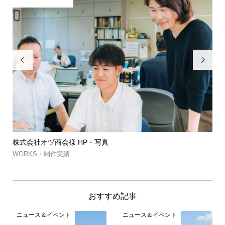


株式会社オヅ商会様 HP・写真
筑
約..
WORKS・制作実績
WO
おすすめ記事
ニュース＆イベント
ニュース＆イベント