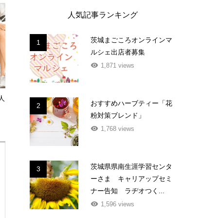
人気記事ランキング
茨城まごころオンラインマ
1
ルシェ出店者募集
1,871 views
人
おすすめハーブティー「花
2
粉対策ブレンド」
1,768 views
茨城県県南生涯学習センタ
3
ーさま キャリアップセミ
ナー告知 ラヂオつく...
1,596 views