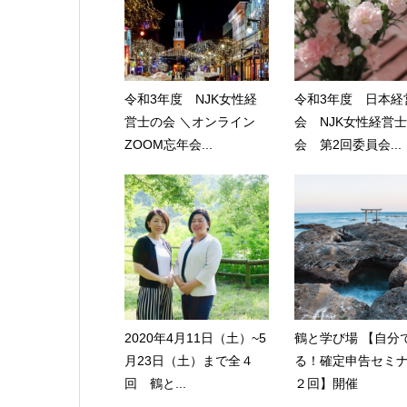
令和3年度 NJK女性経
令和3年度 日本経
営士の会 ＼オンライン
会 NJK女性経営
ZOOM忘年会...
会 第2回委員会...
2020年4月11日（土）~5
鶴と学び場 【自分
月23日（土）まで全４
る！確定申告セミ
回 鶴と...
２回】開催