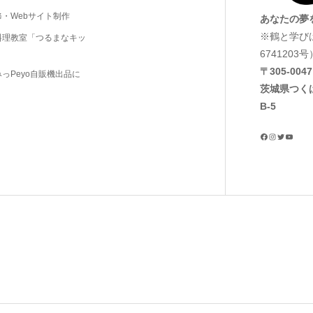
・Webサイト制作
あなたの夢
※鶴と学び
料理教室「つるまなキッ
6741203号
〒305‐0047
っPeyo自販機出品に
茨城県つく
B-5