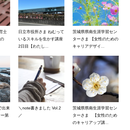
営士
日立市役所さま ねむって
茨城県県南生涯学習セン
士の
いるスキルを生かす講座
ターさま 【女性のための
2日目【わたし...
キャリアデザイ...
で出来
＼note書きました Vol.2
茨城県県南生涯学習セン
ナー第
／
ターさま 【女性のため
のキャリアップ講...