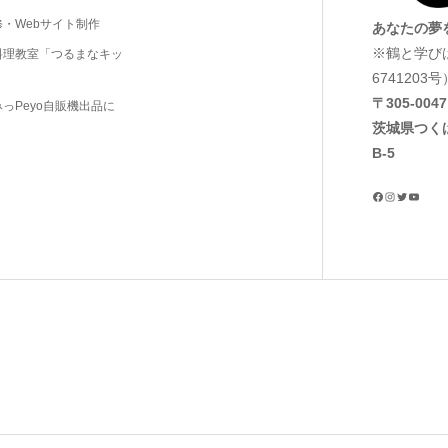
・Webサイト制作
あなたの夢
※鶴と学び
料理教室「つるまなキッ
6741203号
〒305‐0047
っPeyo自販機出品に
茨城県つく
B-5