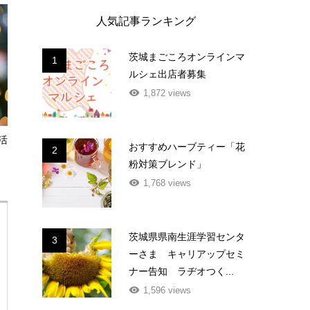
人気記事ランキング
茨城まごころオンラインマ
1
ルシェ出店者募集
1,872 views
活
おすすめハーブティー「花
2
粉対策ブレンド」
1,768 views
茨城県県南生涯学習センタ
3
ーさま キャリアップセミ
ナー告知 ラヂオつく...
1,596 views