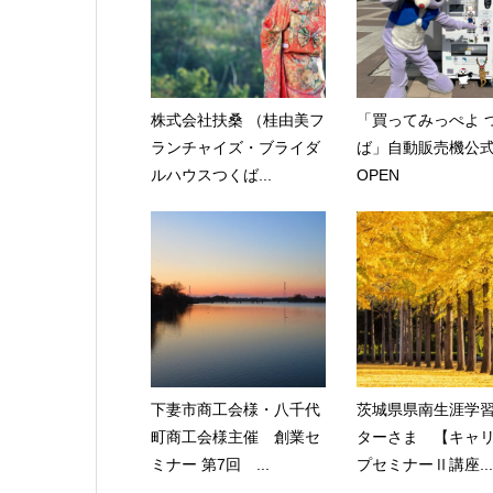
株式会社扶桑 （桂由美フ
「買ってみっぺよ 
ランチャイズ・ブライダ
ば」自動販売機公式
ルハウスつくば...
OPEN
下妻市商工会様・八千代
茨城県県南生涯学
町商工会様主催 創業セ
ターさま 【キャ
ミナー 第7回 ...
プセミナーⅡ講座...