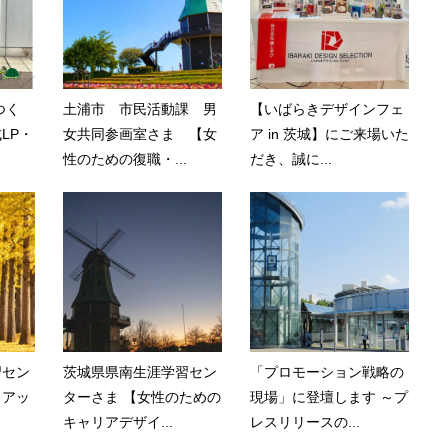
つく
土浦市 市民活動課 男
【いばらきデザインフェ
LP・
女共同参画室さま 【女
ア in 茨城】にご来場いた
性のための復職・...
だき、誠に...
習セン
茨城県県南生涯学習セン
「プロモーション戦略の
リアッ
ターさま 【女性のための
現場」に登壇します ～プ
キャリアデザイ...
レスリリースの...