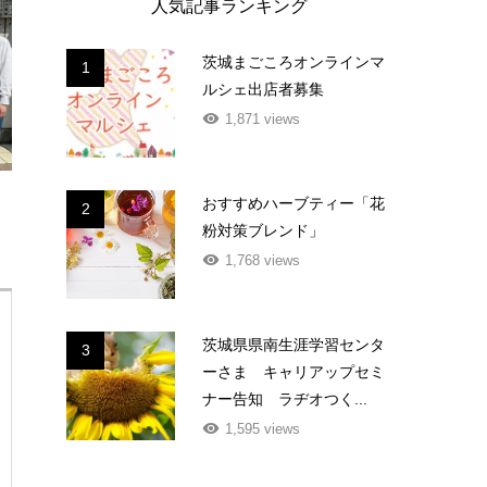
人気記事ランキング
茨城まごころオンラインマ
1
ルシェ出店者募集
1,871 views
おすすめハーブティー「花
2
粉対策ブレンド」
1,768 views
茨城県県南生涯学習センタ
3
ーさま キャリアップセミ
ナー告知 ラヂオつく...
1,595 views