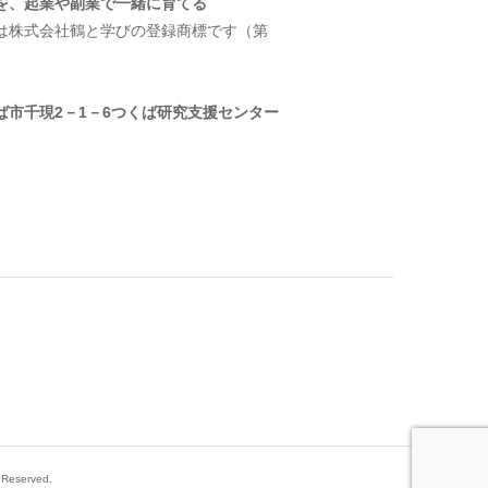
を、起業や副業で一緒に育てる
は株式会社鶴と学びの登録商標です（第
）
ば市千現2－1－6つくば研究支援センター
erved.