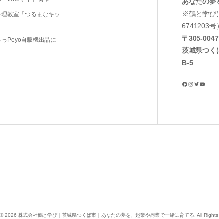
あなたの夢
※鶴と学び
料理教室「つるまなキッ
6741203号
〒305‐0047
っPeyo自販機出品に
茨城県つく
B-5
 ©
2026
株式会社鶴と学び｜茨城県つくば市｜あなたの夢を、起業や副業で一緒に育てる. All Rights Res