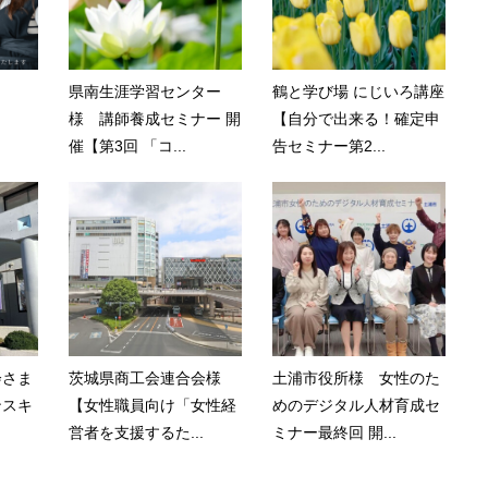
県南生涯学習センター
鶴と学び場 にじいろ講座
様 講師養成セミナー 開
【自分で出来る！確定申
催【第3回 「コ...
告セミナー第2...
会さま
茨城県商工会連合会様
土浦市役所様 女性のた
ンスキ
【女性職員向け「女性経
めのデジタル人材育成セ
営者を支援するた...
ミナー最終回 開...