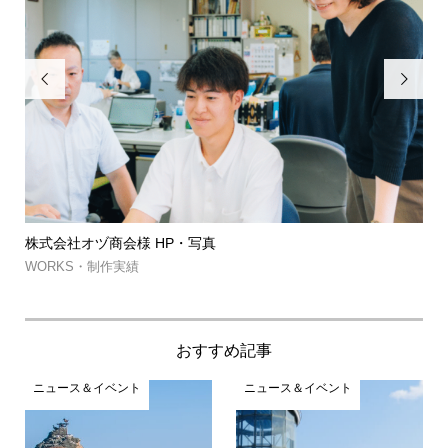


株式会社オヅ商会様 HP・写真
筑波
約...
WORKS・制作実績
WOR
おすすめ記事
ニュース＆イベント
ニュース＆イベント