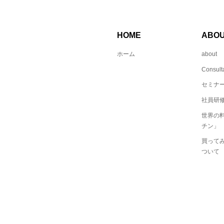
HOME
ABO
ホーム
about
Consult
セミナ
社員研修
世界の
チン」
買ってみ
ついて