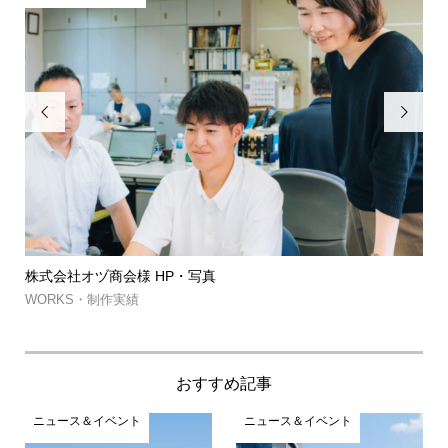


HP・写真
筑波山ゲルグランピング・㈱M
約...
WORKS・制作実績
おすすめ記事
ニュース＆イベント
ニュース＆イベント