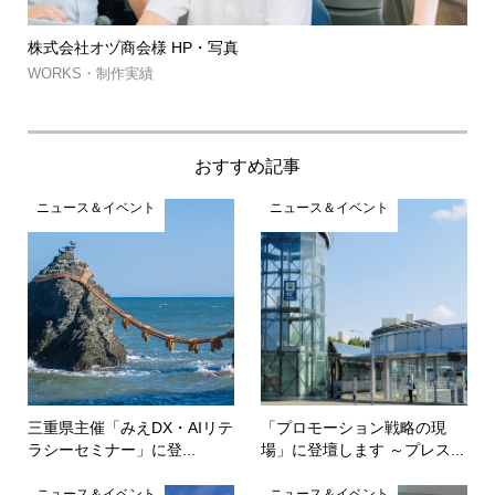
株式会社オヅ商会様 HP・写真
筑
約..
WORKS・制作実績
WO
おすすめ記事
ニュース＆イベント
ニュース＆イベント
三重県主催「みえDX・AIリテ
「プロモーション戦略の現
ラシーセミナー」に登...
場」に登壇します ～プレス...
ニュース＆イベント
ニュース＆イベント