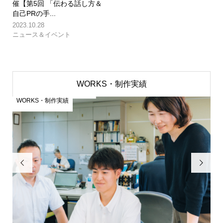
催【第5回 「伝わる話し方＆
自己PRの手...
2023.10.28
ニュース＆イベント
WORKS・制作実績
WORKS・制作実績
W

