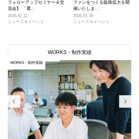
フォローアップセミナー＆交
ファンをつくる販路拡大を開
流会】 「選...
催いたしま...
2026.02.12
2026.01.28
ニュース＆イベント
ニュース＆イベント
WORKS・制作実績
WORKS・制作実績
W

