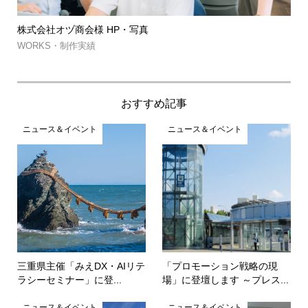
株式会社オヅ商会様 HP・写真
筑
約..
WORKS・制作実績
WO
おすすめ記事
ニュース＆イベント
ニュース＆イベント
三重県主催「みえDX・AIリテ
「プロモーション戦略の現
ラシーセミナー」に登...
場」に登壇します ～プレス...
ニュース＆イベント
ニュース＆イベント