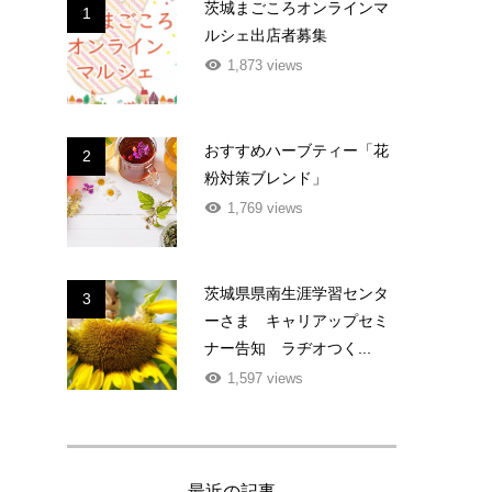
茨城まごころオンラインマ
1
ルシェ出店者募集
1,873 views
おすすめハーブティー「花
2
粉対策ブレンド」
1,769 views
茨城県県南生涯学習センタ
3
ーさま キャリアップセミ
ナー告知 ラヂオつく...
1,597 views
最近の記事