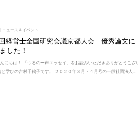
ニュース＆イベント
回経営士全国研究会議京都大会 優秀論文に
ました！
んにちは！ 「つるの一声エッセイ」をお読みいただきありがとうござ
鶴と学びの吉村千鶴子です。 ２０２０年３月・４月号の一般社団法人...