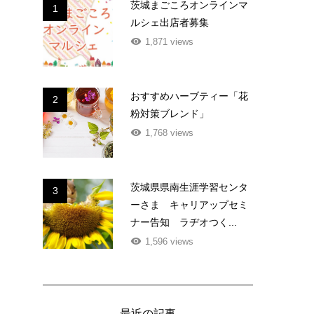
茨城まごころオンラインマ
1
ルシェ出店者募集
1,871 views
おすすめハーブティー「花
2
粉対策ブレンド」
1,768 views
茨城県県南生涯学習センタ
3
ーさま キャリアップセミ
ナー告知 ラヂオつく...
1,596 views
最近の記事