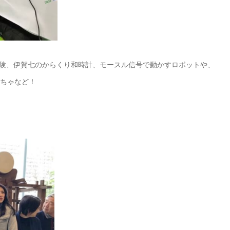
Rの体験、伊賀七のからくり和時計、モースル信号で動かすロボットや、
おもちゃなど！